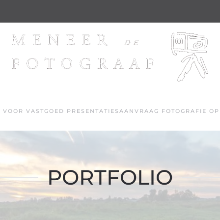
S VOOR VASTGOED PRESENTATIES
AANVRAAG FOTOGRAFIE O
PORTFOLIO