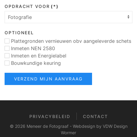
OPDRACHT VOOR
(*)
OPTIONEEL
Plattegronden vernieuwen obv aangeleverde schets
Inmeten NEN 2580
Inmeten en Energielabel
Bouwkundige keuring
VERZEND MIJN AANVRAAG
PRIVACYBELEID
CONTACT
©
2026
Meneer de Fotograaf - Webdesign by VDW Design
Wormer