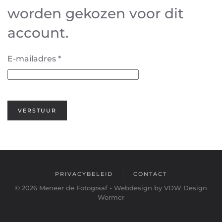
worden gekozen voor dit
account.
E-mailadres
*
VERSTUUR
PRIVACYBELEID
CONTACT
©
2026
Meneer de Fotograaf - Webdesign by VDW Design
Wormer