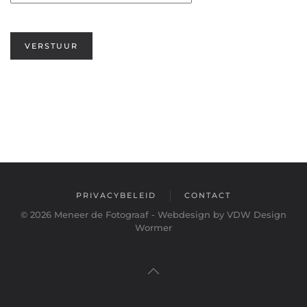
VERSTUUR
PRIVACYBELEID
CONTACT
©
2026
Meneer de Fotograaf - Webdesign by VDW Design
Wormer